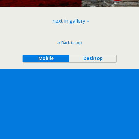
next in gallery »
Back to top
Mobile
Desktop