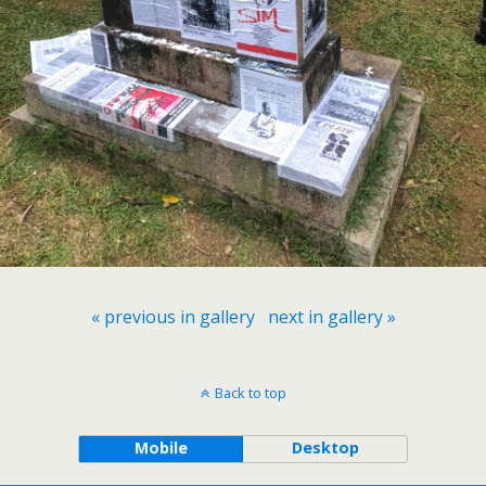
« previous in gallery
next in gallery »
Back to top
Mobile
Desktop