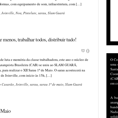
 formas, com equipamento de som, infraestrutura, com […]
,
Joinville
,
Noa
,
Pintelute
,
sarau
,
Slam Guará
ar menos, trabalhar todos, distribuir tudo!
0
 de luta e memória da classe trabalhadora, este ano o núcleo de
O Co
uma o
Anarquista Brasileira (CAB) se uniu ao SLAM GUARÁ,
San
 para realizar o XII Sarau 1º de Maio. O sarau acontecerá na
Coor
 de Joinville, com início às 15h, […]
(CAB)
em co
o Casarão
,
Joinville
,
sarau
,
sarau 1º de maio
,
Slam Guará
A ba
anar
bande
e Maio
Nada
soli