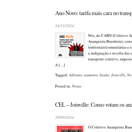
Ano Novo: tarifa mais cara no transp
24/12/2024
Nós, do CABN (Coletivo An
Anarquista Brasileira), con
territoriais/comunitárias e 
a indignação e revolta das
transporte coletivo, impos
A […]
Tagged:
Adriano
,
aumento
,
busão
,
Joinville
,
No
Posted in:
Notas
CEL – Joinville: Como votam os ana
28/09/2024
O Coletivo Anarquista Band