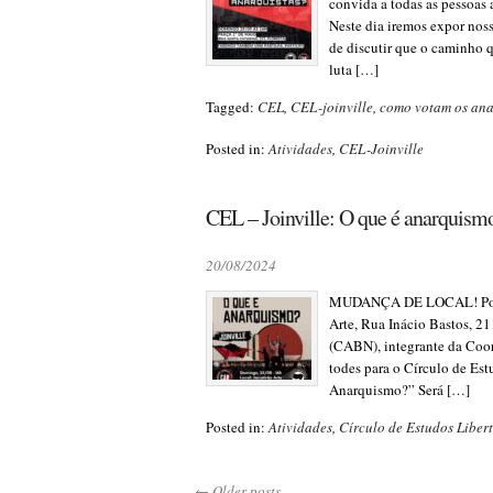
convida a todas as pessoas
Neste dia iremos expor noss
de discutir que o caminho 
luta […]
Tagged:
CEL
,
CEL-joinville
,
como votam os ana
Posted in:
Atividades
,
CEL-Joinville
CEL – Joinville: O que é anarquism
20/08/2024
MUDANÇA DE LOCAL! Por con
Arte, Rua Inácio Bastos, 21
(CABN), integrante da Coor
todes para o Círculo de Est
Anarquismo?” Será […]
Posted in:
Atividades
,
Círculo de Estudos Libert
←
Older posts