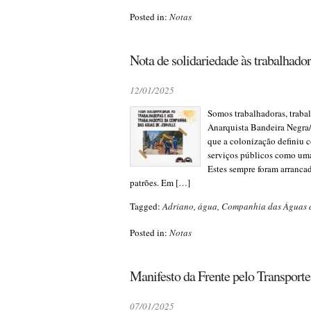
Posted in:
Notas
Nota de solidariedade às trabalhado
12/01/2025
Somos trabalhadoras, traba
Anarquista Bandeira Negra
que a colonização definiu 
serviços públicos como uma 
Estes sempre foram arranca
patrões. Em […]
Tagged:
Adriano
,
água
,
Companhia das Águas d
Posted in:
Notas
Manifesto da Frente pelo Transporte
07/01/2025