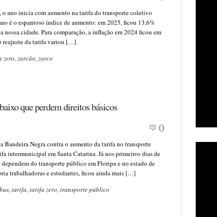
 o ano inicia com aumento na tarifa do transporte coletivo
ano é o espantoso índice de aumento: em 2025, ficou 13,6%
na nossa cidade. Para comparação, a inflação em 2024 ficou em
 reajuste da tarifa variou […]
a zero
,
zarcão
,
zarco
e baixo que perdem direitos básicos
0
a Bandeira Negra contra o aumento da tarifa no transporte
rifa intermunicipal em Santa Catarina. Já nos primeiros dias de
e dependem do transporte público em Floripa e no estado de
ria trabalhadoras e estudantes, ficou ainda mais […]
bus
,
tarifa
,
tarifa zero
,
transporte público