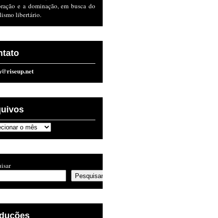
oração e a dominação, em busca do
lismo libertário.
ntato
n@riseup.net
quivos
ivos
isar
Pesquisar
aduções