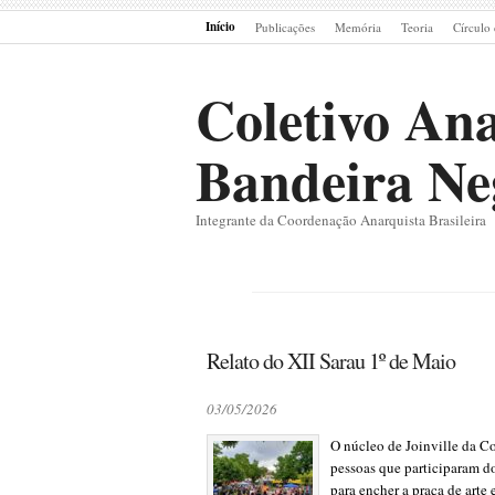
Início
Publicações
Memória
Teoria
Círculo 
Coletivo Ana
Bandeira Ne
Integrante da Coordenação Anarquista Brasileira
Relato do XII Sarau 1º de Maio
03/05/2026
O núcleo de Joinville da C
pessoas que participaram d
para encher a praça de arte