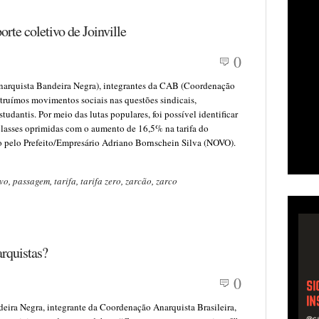
orte coletivo de Joinville
0
arquista Bandeira Negra), integrantes da CAB (Coordenação
struímos movimentos sociais nas questões sindicais,
estudantis. Por meio das lutas populares, foi possível identificar
 classes oprimidas com o aumento de 16,5% na tarifa do
to pelo Prefeito/Empresário Adriano Bornschein Silva (NOVO).
vo
,
passagem
,
tarifa
,
tarifa zero
,
zarcão
,
zarco
rquistas?
0
eira Negra, integrante da Coordenação Anarquista Brasileira,