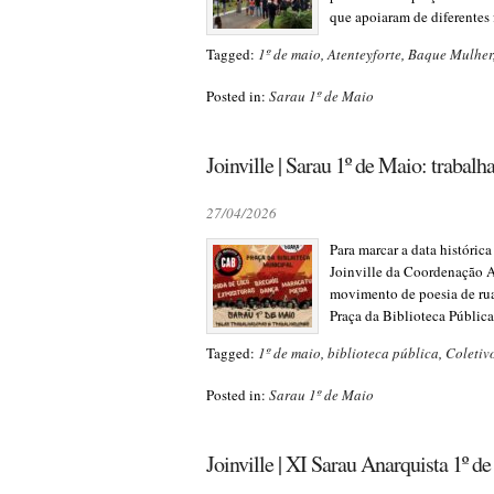
que apoiaram de diferentes
Tagged:
1º de maio
,
Atenteyforte
,
Baque Mulher
Posted in:
Sarau 1º de Maio
Joinville | Sarau 1º de Maio: trabalh
27/04/2026
Para marcar a data histórica
Joinville da Coordenação 
movimento de poesia de rua,
Praça da Biblioteca Pública
Tagged:
1º de maio
,
biblioteca pública
,
Coletiv
Posted in:
Sarau 1º de Maio
Joinville | XI Sarau Anarquista 1º d