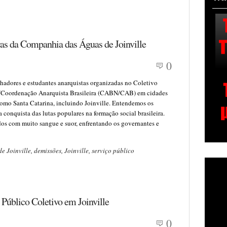
ras da Companhia das Águas de Joinville
0
lhadores e estudantes anarquistas organizadas no Coletivo
/Coordenação Anarquista Brasileira (CABN/CAB) em cidades
como Santa Catarina, incluindo Joinville. Entendemos os
conquista das lutas populares na formação social brasileira.
dos com muito sangue e suor, enfrentando os governantes e
e Joinville
,
demissões
,
Joinville
,
serviço público
 Público Coletivo em Joinville
0