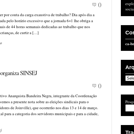
0
expl
socia
er por conta da carga exaustiva de trabalho? Dia após dia a
ada pelo horário excessivo que a jornada 6×1 lhe obriga a
mais de 44 horas semanais dedicadas ao trabalho que nos
Co
rianças, de curtir a […]
io
ca-b
Ar
Reorganiza SINSEJ
Arqu
0
vo Anarquista Bandeira Negra, integrante da Coordenação
vemos a presente nota sobre as eleições sindicais para o
Pesqu
dores de Joinville), que ocorrerão nos dias 13 e 14 de março.
l para a categoria dos servidores municipais e para a cidade,
ej
Tr