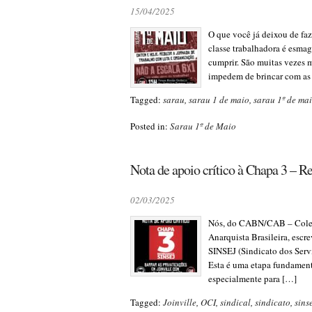
15/04/2025
O que você já deixou de faz
classe trabalhadora é esmag
cumprir. São muitas vezes 
impedem de brincar com as c
Tagged:
sarau
,
sarau 1 de maio
,
sarau 1º de ma
Posted in:
Sarau 1º de Maio
Nota de apoio crítico à Chapa 3 – 
02/03/2025
Nós, do CABN/CAB – Coleti
Anarquista Brasileira, escre
SINSEJ (Sindicato dos Servi
Esta é uma etapa fundamenta
especialmente para […]
Tagged:
Joinville
,
OCI
,
sindical
,
sindicato
,
sins