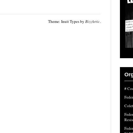
Theme: Inuit Types by
BizzArtic
.
Org
# Coo
Fede
Colet
Fede
Resi
Feder