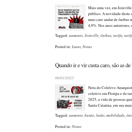
Mais uma vez, em Joinville,
público. A novidade deste 
mais caro andar de ônibus 
4,9%. Nos anos anteriores, o
Tagged:
aumento
,
Joinville
,
ônibus
,
tarifa
,
tarif
Posted in:
Lutas
,
Notas
Quando ir e vir custa caro, são as d
06/01/2025
Nota do Coletivo Anarquist
coletivo em Floripa e da ta
2025, a vida de pessoas qu
Santa Catarina, em sua maio
Tagged:
aumento
,
busão
,
latão
,
mobilidade
,
ôni
Posted in:
Notas