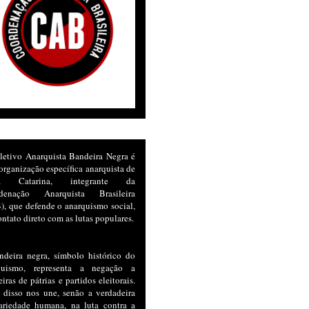
letivo Anarquista Bandeira Negra é
rganização específica anarquista de
ta Catarina, integrante da
denação Anarquista Brasileira
, que defende o anarquismo social,
ntato direto com as lutas populares.
ndeira negra, símbolo histórico do
quismo, representa a negação a
iras de pátrias e partidos eleitorais.
 disso nos une, senão a verdadeira
dariedade humana, na luta contra a