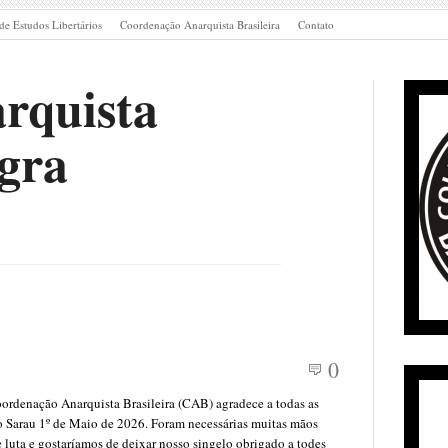
de Estudos Libertários
Coordenação Anarquista Brasileira
Contato
rquista
gra
0
oordenação Anarquista Brasileira (CAB) agradece a todas as
o Sarau 1º de Maio de 2026. Foram necessárias muitas mãos
 e luta e gostaríamos de deixar nosso singelo obrigado a todes