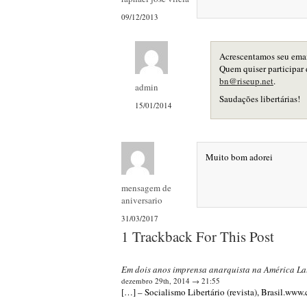
09/12/2013
Acrescentamos seu email
Quem quiser participar 
bn@riseup.net
.
admin
Saudações libertárias!
15/01/2014
Muito bom adorei
mensagem de
aniversario
31/03/2017
1 Trackback For This Post
Em dois anos imprensa anarquista na América Lat
dezembro 29th, 2014 → 21:55
[…] – Socialismo Libertário (revista), Brasil.www.