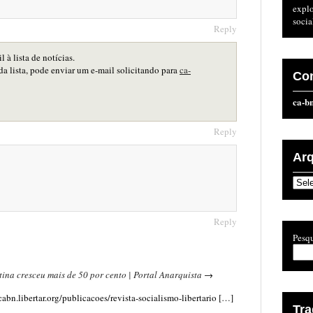
expl
socia
Reply
 à lista de notícias.
da lista, pode enviar um e-mail solicitando para
ca-
Co
ca-b
Reply
Ar
Arqu
Reply
Pesqu
ina cresceu mais de 50 por cento | Portal Anarquista
→
cabn.libertar.org/publicacoes/revista-socialismo-libertario […]
Tr