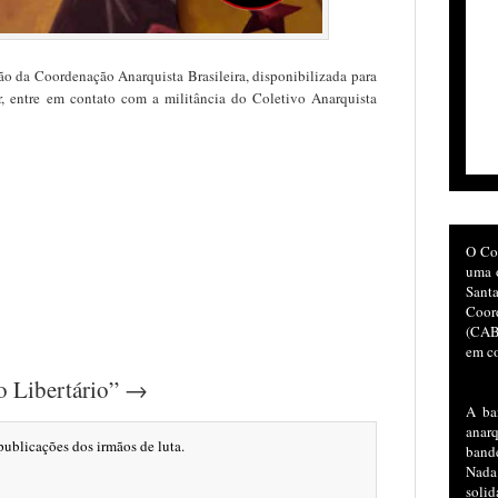
ão da Coordenação Anarquista Brasileira, disponibilizada para
, entre em contato com a militância do Coletivo Anarquista
O Co
uma o
San
Coor
(CAB)
em co
o Libertário” →
A ba
anar
publicações dos irmãos de luta.
bande
Nada
soli