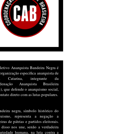
letivo Anarquista Bandeira Negra é
rganização específica anarquista de
ta Catarina, integrante da
denação Anarquista Brasileira
, que defende o anarquismo social,
ntato direto com as lutas populares.
ndeira negra, símbolo histórico do
quismo, representa a negação a
iras de pátrias e partidos eleitorais.
 disso nos une, senão a verdadeira
dariedade humana, na luta contra a