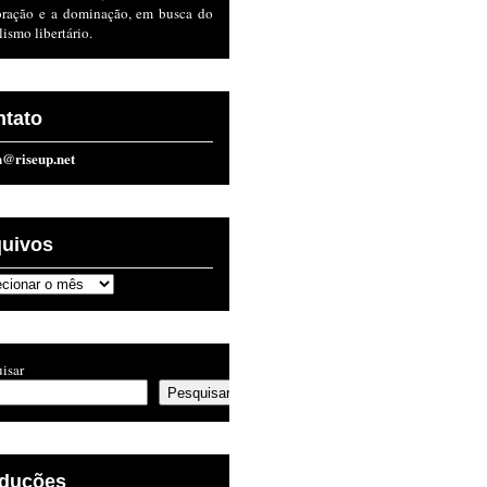
oração e a dominação, em busca do
lismo libertário.
ntato
n@riseup.net
quivos
ivos
isar
Pesquisar
aduções