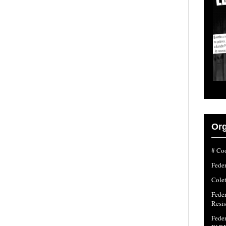
Org
# Coo
Fede
Colet
Fede
Resi
Feder