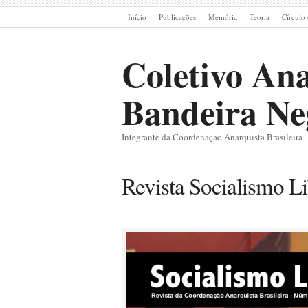
Início
Publicações
Memória
Teoria
Círculo 
Coletivo Ana
Bandeira Ne
Integrante da Coordenação Anarquista Brasileira
Revista Socialismo Li