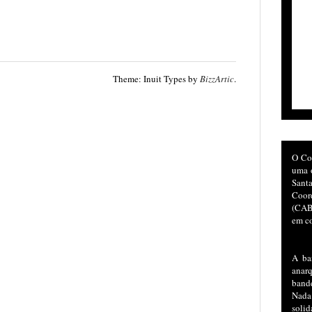
Theme: Inuit Types by
BizzArtic
.
O Co
uma o
San
Coor
(CAB)
em co
A ba
anar
bande
Nada
soli