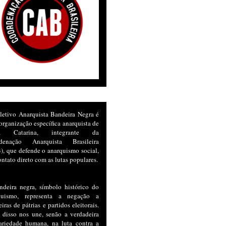
letivo Anarquista Bandeira Negra é
rganização específica anarquista de
ta Catarina, integrante da
denação Anarquista Brasileira
, que defende o anarquismo social,
ntato direto com as lutas populares.
ndeira negra, símbolo histórico do
quismo, representa a negação a
iras de pátrias e partidos eleitorais.
 disso nos une, senão a verdadeira
dariedade humana, na luta contra a