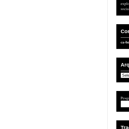
expl
socia
Co
ca-b
Ar
Arqu
Pesqu
Tr