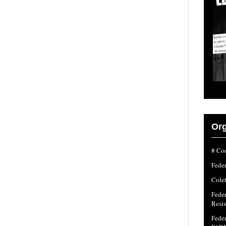
Org
# Coo
Fede
Colet
Fede
Resi
Feder