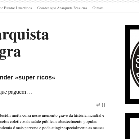
de Estudos Libertários
Coordenação Anarquista Brasileira
Contato
rquista
gra
nder »super ricos«
s que paguem…
0
decidir muita coisa nesse momento grave da história mundial e
meios coletivos de saúde pública e abastecimento popular.
ndemia é mais perversa e pode atingir especialmente as massas