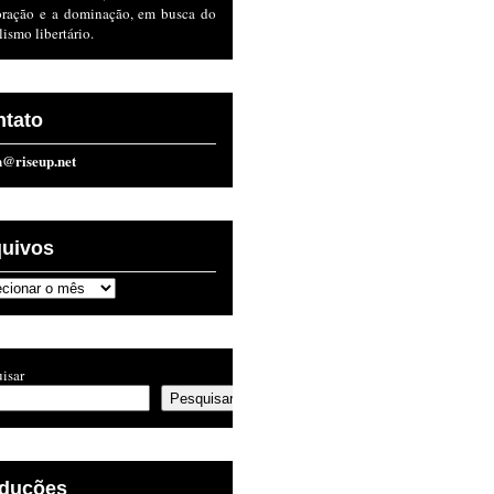
oração e a dominação, em busca do
lismo libertário.
ntato
n@riseup.net
quivos
ivos
isar
Pesquisar
aduções