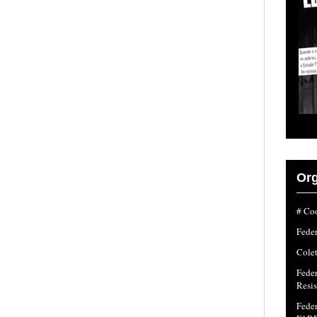
Org
# Coo
Fede
Colet
Fede
Resi
Feder