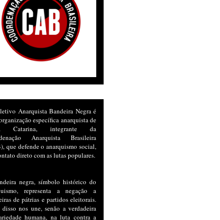
letivo Anarquista Bandeira Negra é
rganização específica anarquista de
ta Catarina, integrante da
denação Anarquista Brasileira
, que defende o anarquismo social,
ntato direto com as lutas populares.
ndeira negra, símbolo histórico do
quismo, representa a negação a
iras de pátrias e partidos eleitorais.
 disso nos une, senão a verdadeira
dariedade humana, na luta contra a