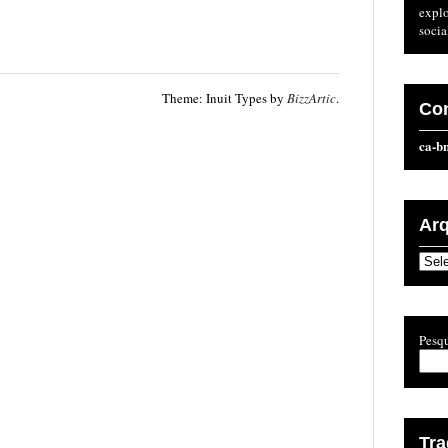
expl
socia
Theme: Inuit Types by
BizzArtic
.
Co
ca-b
Ar
Arqu
Pesqu
Tr