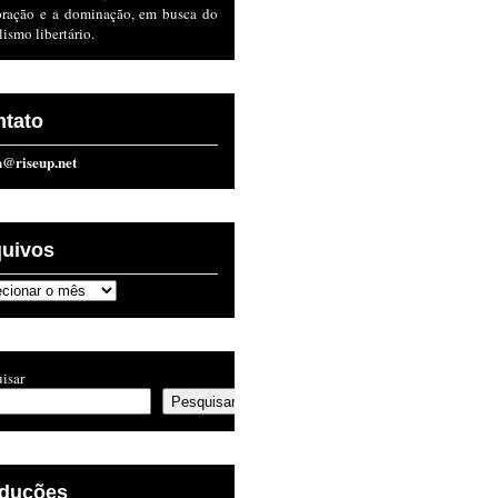
oração e a dominação, em busca do
lismo libertário.
ntato
n@riseup.net
quivos
ivos
isar
Pesquisar
aduções