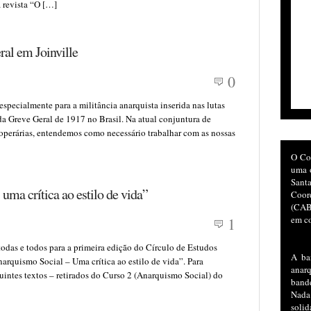
a revista “O […]
ral em Joinville
0
specialmente para a militância anarquista inserida nas lutas
a Greve Geral de 1917 no Brasil. Na atual conjuntura de
 operárias, entendemos como necessário trabalhar com as nossas
O Co
uma o
San
uma crítica ao estilo de vida”
Coor
(CAB)
em co
1
odas e todos para a primeira edição do Círculo de Estudos
A ba
narquismo Social – Uma crítica ao estilo de vida”. Para
anar
eguintes textos – retirados do Curso 2 (Anarquismo Social) do
bande
Nada
soli