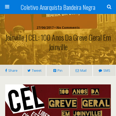
Coletivo Anarquista Bandeira Negra
27/06/2017 • No Comments
Joinville | CEL: 100 Anos Da Greve Geral Em
Joinville
Share
Tweet
Pin
Mail
SMS