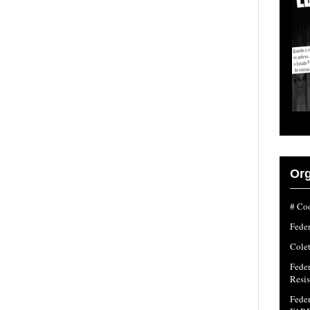
Org
# Coo
Fede
Colet
Fede
Resi
Feder