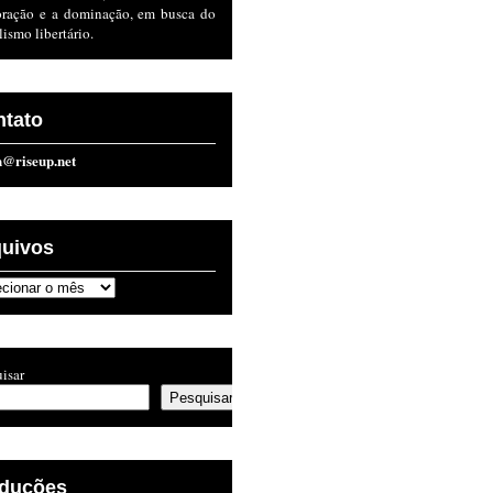
oração e a dominação, em busca do
lismo libertário.
ntato
n@riseup.net
quivos
ivos
isar
Pesquisar
aduções