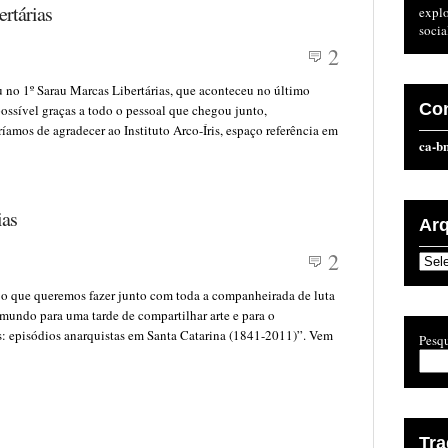
ertárias
expl
socia
2
no 1º Sarau Marcas Libertárias, que aconteceu no último
Co
 possível graças a todo o pessoal que chegou junto,
ríamos de agradecer ao Instituto Arco-Íris, espaço referência em
ca-b
ias
Ar
2
Arqu
 o que queremos fazer junto com toda a companheirada de luta
mundo para uma tarde de compartilhar arte e para o
s: episódios anarquistas em Santa Catarina (1841-2011)”. Vem
Pesqu
Tr