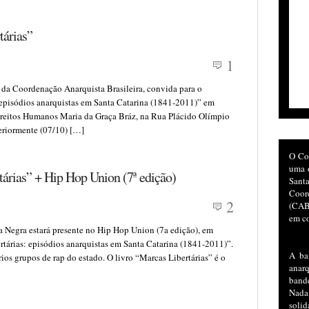
tárias”
1
 da Coordenação Anarquista Brasileira, convida para o
 episódios anarquistas em Santa Catarina (1841-2011)” em
Direitos Humanos Maria da Graça Bráz, na Rua Plácido Olímpio
teriormente (07/10) […]
O Co
uma o
árias” + Hip Hop Union (7ª edição)
San
Coor
2
(CAB)
em co
 Negra estará presente no Hip Hop Union (7a edição), em
rtárias: episódios anarquistas em Santa Catarina (1841-2011)”.
A ba
os grupos de rap do estado. O livro “Marcas Libertárias” é o
anar
bande
Nada
soli