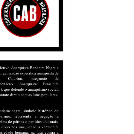
letivo Anarquista Bandeira Negra é
rganização específica anarquista de
ta Catarina, integrante da
denação Anarquista Brasileira
, que defende o anarquismo social,
ntato direto com as lutas populares.
ndeira negra, símbolo histórico do
quismo, representa a negação a
iras de pátrias e partidos eleitorais.
 disso nos une, senão a verdadeira
dariedade humana, na luta contra a