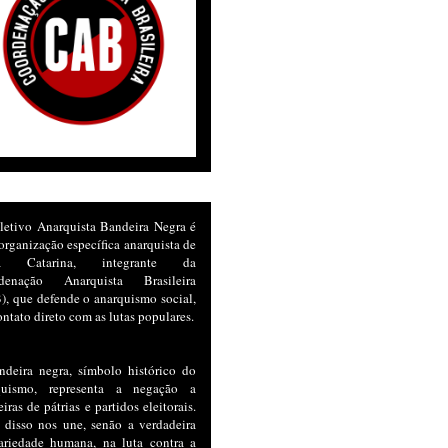
letivo Anarquista Bandeira Negra é
rganização específica anarquista de
ta Catarina, integrante da
denação Anarquista Brasileira
, que defende o anarquismo social,
ntato direto com as lutas populares.
ndeira negra, símbolo histórico do
quismo, representa a negação a
iras de pátrias e partidos eleitorais.
 disso nos une, senão a verdadeira
dariedade humana, na luta contra a