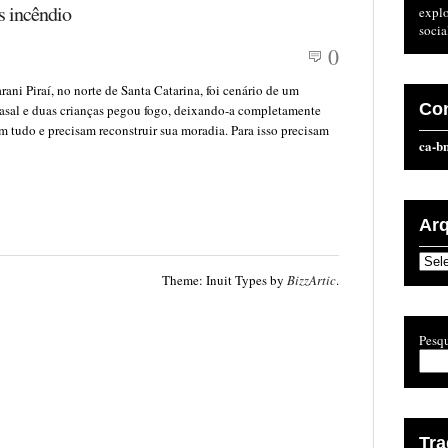
s incêndio
expl
socia
0
rani Piraí, no norte de Santa Catarina, foi cenário de um
Co
sal e duas crianças pegou fogo, deixando-a completamente
 tudo e precisam reconstruir sua moradia. Para isso precisam
ca-b
Ar
Arqu
Theme: Inuit Types by
BizzArtic
.
Pesqu
Tr