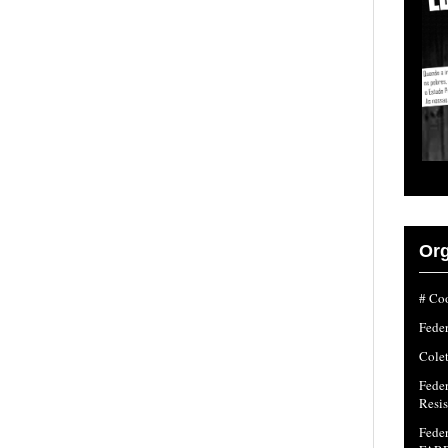
Org
# Coo
Fede
Colet
Fede
Resi
Feder