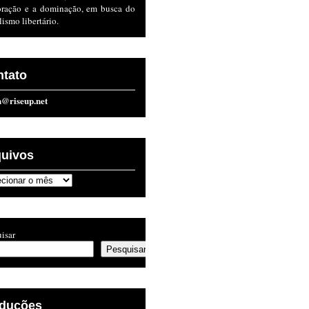
oração e a dominação, em busca do
lismo libertário.
ntato
n@riseup.net
quivos
ivos
isar
Pesquisar
aduções