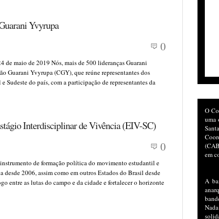
 Guarani Yvyrupa
0
24 de maio de 2019 Nós, mais de 500 lideranças Guarani
são Guarani Yvyrupa (CGY), que reúne representantes dos
 Sudeste do país, com a participação de representantes da
O Co
uma o
stágio Interdisciplinar de Vivência (EIV-SC)
San
Coor
0
(CAB)
em co
 instrumento de formação política do movimento estudantil e
ina desde 2006, assim como em outros Estados do Brasil desde
A ba
ogo entre as lutas do campo e da cidade e fortalecer o horizonte
anar
bande
Nada
soli