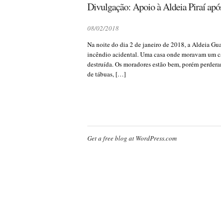
Divulgação: Apoio à Aldeia Piraí apó
08/02/2018
Na noite do dia 2 de janeiro de 2018, a Aldeia Gua
incêndio acidental. Uma casa onde moravam um ca
destruída. Os moradores estão bem, porém perderam
de tábuas, […]
Get a free blog at WordPress.com