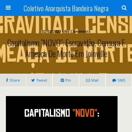
Coletivo Anarquista Bandeira Negra
02/03/2023 • No Comments
Capitalismo “NOVO”: Escravidão, Censura E
Ameaça De Morte Em Joinville
Share
Tweet
Pin
Mail
SMS