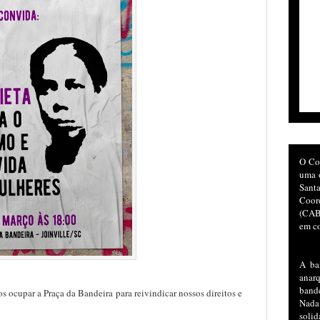
O Co
uma o
San
Coor
(CAB)
em co
A ba
anar
bande
 ocupar a Praça da Bandeira para reivindicar nossos direitos e
Nada
soli