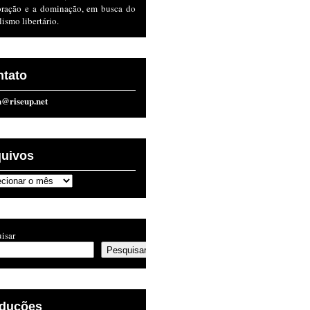
oração e a dominação, em busca do
lismo libertário.
ntato
n@riseup.net
quivos
ivos
isar
Pesquisar
aduções