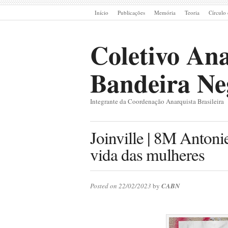
Início
Publicações
Memória
Teoria
Círculo 
Coletivo Ana
Bandeira Ne
Integrante da Coordenação Anarquista Brasileira
Joinville | 8M Antoni
vida das mulheres
Posted on 22/02/2023
by
CABN