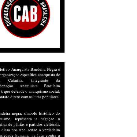
letivo Anarquista Bandeira Negra é
rganização específica anarquista de
ta Catarina, integrante da
denação Anarquista Brasileira
, que defende o anarquismo social,
ntato direto com as lutas populares.
ndeira negra, símbolo histórico do
quismo, representa a negação a
iras de pátrias e partidos eleitorais.
 disso nos une, senão a verdadeira
dariedade humana, na luta contra a