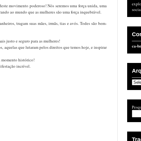
expl
e deste movimento poderoso! Nós seremos uma força unida, uma
socia
trando ao mundo que as mulheres são uma força inquebrável.
nheiros, tragam suas mães, irmãs, tias e avós. Todes são bem-
Co
is justo e seguro para as mulheres!
ca-b
, aquelas que lutaram pelos direitos que temos hoje, e inspirar
m momento histórico!
festação incrível.
Ar
Arqu
Pesqu
Tr