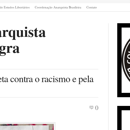
de Estudos Libertários
Coordenação Anarquista Brasileira
Contato
rquista
gra
eta contra o racismo e pela
0