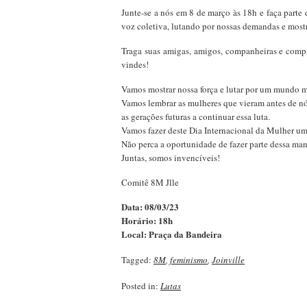
Junte-se a nós em 8 de março às 18h e faça part
voz coletiva, lutando por nossas demandas e mos
Traga suas amigas, amigos, companheiras e compa
vindes!
Vamos mostrar nossa força e lutar por um mundo ma
Vamos lembrar as mulheres que vieram antes de nós
as gerações futuras a continuar essa luta.
Vamos fazer deste Dia Internacional da Mulher u
Não perca a oportunidade de fazer parte dessa mani
Juntas, somos invencíveis!
Comitê 8M Jlle
Data: 08/03/23
Horário: 18h
Local: Praça da Bandeira
Tagged:
8M
,
feminismo
,
Joinville
Posted in:
Lutas