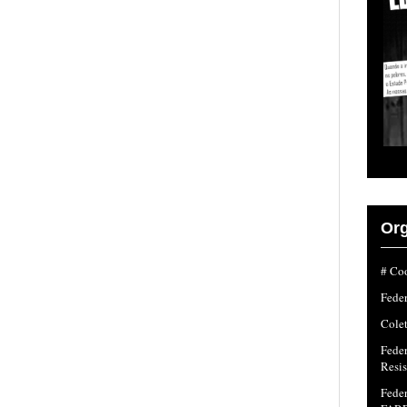
Org
# Coo
Fede
Colet
Fede
Resi
Feder