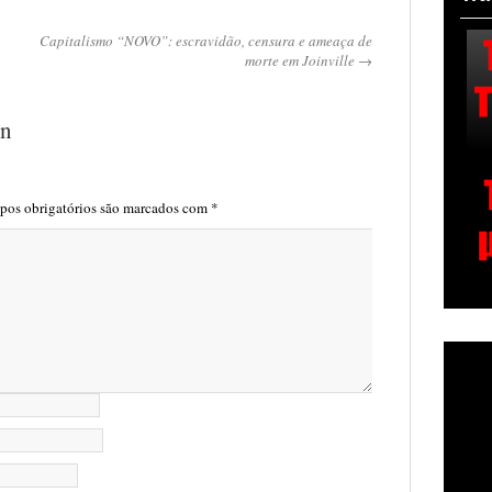
Capitalismo “NOVO”: escravidão, censura e ameaça de
morte em Joinville →
on
os obrigatórios são marcados com
*