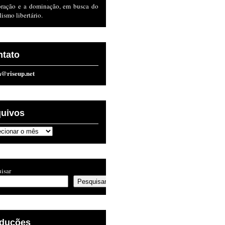
oração e a dominação, em busca do
lismo libertário.
ntato
n@riseup.net
quivos
ivos
isar
Pesquisar
aduções