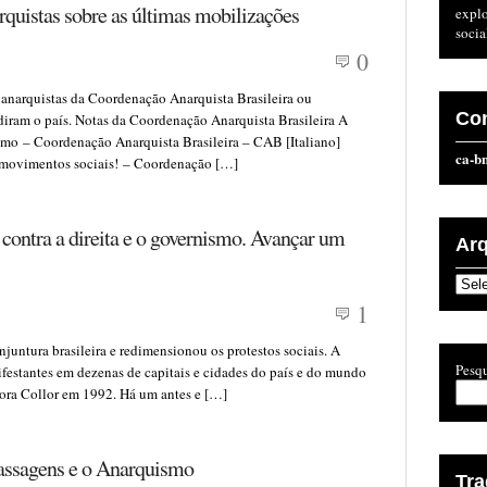
quistas sobre as últimas mobilizações
expl
socia
0
 anarquistas da Coordenação Anarquista Brasileira ou
Co
diram o país. Notas da Coordenação Anarquista Brasileira A
smo – Coordenação Anarquista Brasileira – CAB [Italiano]
ca-b
s movimentos sociais! – Coordenação […]
contra a direita e o governismo. Avançar um
Ar
Arqu
1
juntura brasileira e redimensionou os protestos sociais. A
Pesqu
festantes em dezenas de capitais e cidades do país e do mundo
Fora Collor em 1992. Há um antes e […]
assagens e o Anarquismo
Tr