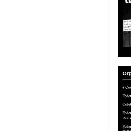
Org
# Coo
Fede
Colet
Fede
Resi
Feder