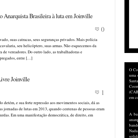
Anarquista Brasileira à luta em Joinville
0
vado, suas catracas, seus seguranças privados. Mais polícia
cavalaria, seu helicóptero, suas armas. Não esquecemos da
ra de vereadores. Do outro lado, as trabalhadoras e
pregados, entre […]
O Co
uma o
vre Joinville
San
Coor
1
(CAB)
em co
 detém, e sua forte repressão aos movimentos sociais, dá as
nas jornadas de lutas em 2013, quando centenas de pessoas eram
A ba
surdas. Em uma manifestação democrática, de direito, em
anar
bande
Nada
soli