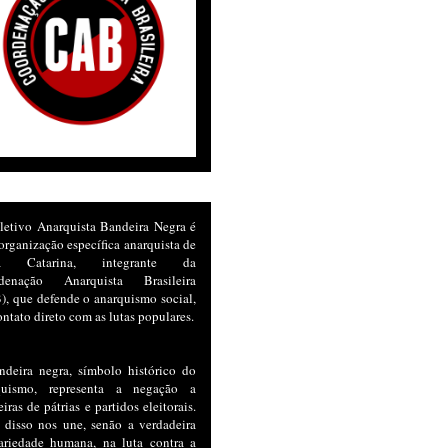
letivo Anarquista Bandeira Negra é
rganização específica anarquista de
ta Catarina, integrante da
denação Anarquista Brasileira
, que defende o anarquismo social,
ntato direto com as lutas populares.
ndeira negra, símbolo histórico do
quismo, representa a negação a
iras de pátrias e partidos eleitorais.
 disso nos une, senão a verdadeira
dariedade humana, na luta contra a