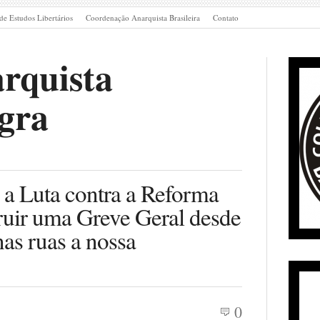
de Estudos Libertários
Coordenação Anarquista Brasileira
Contato
rquista
gra
 a Luta contra a Reforma
truir uma Greve Geral desde
nas ruas a nossa
0