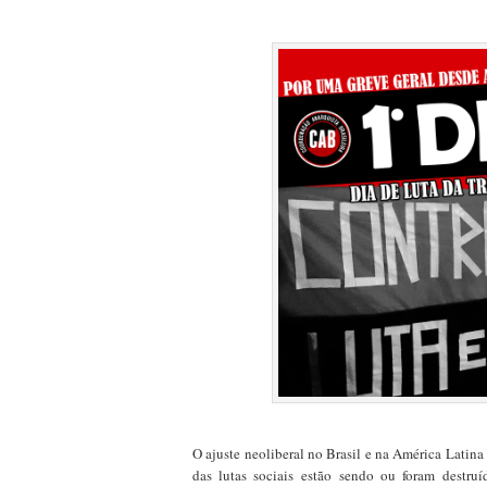
O ajuste neoliberal no Brasil e na América Latin
das lutas sociais
estão sendo ou foram
destruí