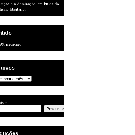
oração e a dominação, em busca do
lismo libertário.
ntato
n@riseup.net
quivos
ivos
isar
Pesquisar
aduções