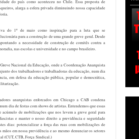
uridade do país como aconteceu no Chile. Essa proposta de
nqueiros, alarga a esfera privada diminuindo nossa capacidade
oria.
tiva do 1º de maio
como inspiração para a luta que se
ucionária para a construção de uma grande greve geral. Desde
 apontando a necessidade de construção de comitês contra a
moradia, nas escolas e universidade e no campo brasileiro.
 Greve Nacional da Educação, onde a Coordenação Anarquista
junto dos trabalhadores e trabalhadoras da educação, num dia
dência, em defesa da educação pública, popular e democrática,
litarização.
adores anarquistas enforcados em Chicago a CAB condena
num dia de festas com shows de artistas
. Ent
endemos que essas
e acúmulo de mobilizações que nos levem a greve geral para
fascistas e manter o nosso direito a previdência e seguridade
stes dias: potencializar a força das ruas com mobilizações de
 as mãos em nossa previdência e ao mesmo denunciar os setores
onal (CUT, CTB, Força
Sindical.
)