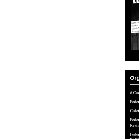
Org
# Coo
Fede
Colet
Fede
Resi
Feder