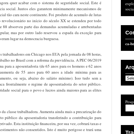
gora quer acabar com o sistema de seguridade social. Este é
expl
ência social. Juntos eles garantem minimamente mecanismos de
socia
cial tão cara neste continente. Foi produto de acumulo de lutas
 revolucionário no início do século XX se estendeu por todo
de 88 absorveu parte das demandas acumuladas e arrebentadas
Co
pular, mas por outro lado reservou a espada da exceção para
iveram lugar na democracia burguesa.
ca-b
s trabalhadores em Chicago nos EUA pela jornada de 08 horas,
balho no Brasil com a reforma da previdência. A PEC 06/2019
ma para a aposentadoria (de 65 anos para os homens e 62 anos
Ar
l (aumenta de 55 anos para 60 anos a idade mínima para as
Arqu
gamento, ou seja, abaixo do salário mínimo). Isso tudo sem a
taca frontalmente o regime de aposentadoria do setor público.
idade social para o povo e lucros ainda maiores para as elites
Pesqu
o da classe trabalhadora. Aumenta ainda mais a precarização do
ito público da aposentadoria transferindo a contribuição para
vado. Esta instituição financeira, por sua vez, cobrará taxas e
vestimentos não consentidos. Isto é muito perigoso e trará uma
Tr