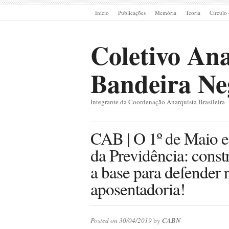
Início
Publicações
Memória
Teoria
Círculo 
Coletivo Ana
Bandeira Ne
Integrante da Coordenação Anarquista Brasileira
CAB | O 1º de Maio e
da Previdência: cons
a base para defender 
aposentadoria!
Posted on 30/04/2019
by
CABN