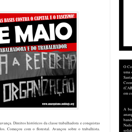
O Co
uma o
San
Coor
(CAB)
em co
A ba
anar
bande
a avança.
D
ireitos históricos da classe trabalhadora
e conquistas
Nada
dos
. Começou com o florestal. Avançou sobre o trabalhista.
soli