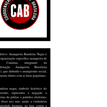
letivo Anarquista Bandeira Negra é
rganização específica anarquista de
ta Catarina, integrante da
denação Anarquista Brasileira
, que defende o anarquismo social,
ntato direto com as lutas populares.
ndeira negra, símbolo histórico do
quismo, representa a negação a
iras de pátrias e partidos eleitorais.
 disso nos une, senão a verdadeira
dariedade humana, na luta contra a