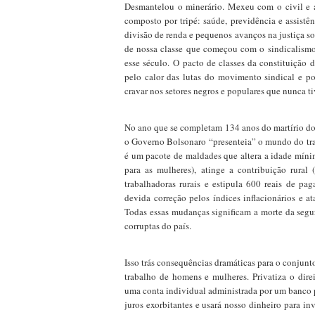
Desmantelou o minerário. Mexeu com o civil e a
composto por tripé: saúde, previdência e assist
divisão de renda e pequenos avanços na justiça so
de nossa classe que começou com o sindicalismo
esse século
.
O pacto de classes da constituição 
pelo calor das lutas do movimento sindical e po
cravar nos setores negros e populares que nunca t
No ano que se completam 134 anos do martírio do
o Governo Bolsonaro “presenteia” o mundo do tra
é um pacote de maldades que altera a idade míni
para as mulheres), atinge a contribuição rura
trabalhadoras rurais e estipula 600 reais de pa
devida correção pelos índices inflacionários e a
Todas essas mudanças significam a morte da segur
corruptas do país.
Isso trás consequências dramáticas para o conjunt
trabalho de homens e mulheres. Privatiza o dire
uma conta individual administrada por um banco pri
juros exorbitantes e usará nosso dinheiro para in