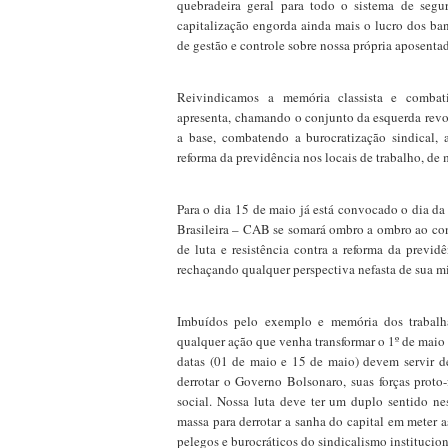
quebradeira geral para todo o sistema de seg
capitalização engorda ainda mais o lucro dos ba
de gestão e controle sobre nossa própria aposentad
R
eivindica
mos
a memória classista e comba
apresenta,
chamando o conjunto da esquerda revol
a base, combatendo a burocratização sindical,
reforma da previdência nos locais de trabalho, de 
Para o dia
15 de maio já está convocado o dia da
Brasileira – CAB se somará ombro a ombro ao con
de luta e resistência contra a reforma da previ
rechaçando qualquer perspectiva nefasta de sua mi
Imbuídos pelo exemplo e memória dos trabalh
qualquer ação que venha transformar o 1º de maio 
datas (01 de maio e 15 de maio) devem servir d
derrotar o Governo Bolsonaro, suas forças proto-
social. Nossa luta deve ter um duplo sentido ne
massa para derrotar a sanha do capital em meter
pelegos e burocráticos do sindicalismo instituci