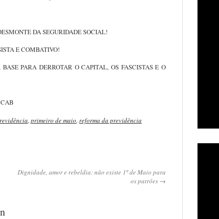
DESMONTE DA SEGURIDADE SOCIAL
!
SISTA E COMBATIVO!
BASE PARA DERROTAR O CAPITAL, OS FASCISTAS E O
 CAB
revidência
,
primeiro de maio
,
reforma da previdência
Dignidade, amor e rebeldia: não existe 1º de Maio para
os patrões →
on