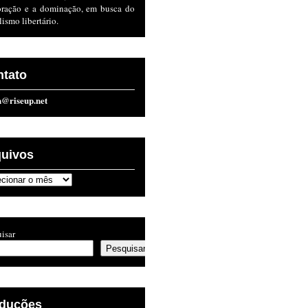
oração e a dominação, em busca do
lismo libertário.
ntato
n@riseup.net
quivos
ivos
isar
Pesquisar
aduções