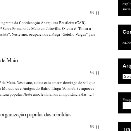
expl
socia
0
tegrante da Coordenação Anarquista Brasileira (CAB),
10º Sarau Primeiro de Maio em Joinville. O tema é “Tomar a
Co
ssista”. Neste ano, ocuparemos a Praça “Getúlio Vargas” para
ca-b
o de Maio
Ar
0
Arqu
º de Maio. Neste ano, a data caiu em um domingo de sol, que
de Moradores e Amigos do Bairro Itinga (Amorabi) e aqueceu
ultura popular. Neste ano, lembramos a importância das […]
Pesqu
 organização popular das rebeldias
0
Tr