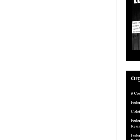
Org
# Coo
Fede
Colet
Fede
Resi
Feder