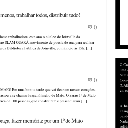
 menos, trabalhar todos, distribuir tudo!
0
lasse trabalhadora, este ano o núcleo de Joinville da
u ao SLAM GUARÁ, movimento de poesia de rua, para realizar
a da Biblioteca Pública de Joinville, com início às 15h, […]
O Co
uma o
San
0
Coor
(CAB)
 Em uma bonita tarde que vai ficar em nossos corações,
em co
 passou a se chamar Praça Primeiro de Maio. O Sarau 1º de Maio
erca de 100 pessoas, que construíram e presenciaram […]
A ba
anar
bande
praça, fazer memória: por um 1º de Maio
Nada
soli