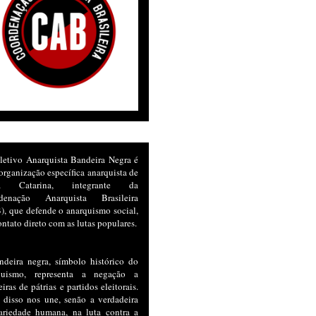
letivo Anarquista Bandeira Negra é
rganização específica anarquista de
ta Catarina, integrante da
denação Anarquista Brasileira
, que defende o anarquismo social,
ntato direto com as lutas populares.
ndeira negra, símbolo histórico do
quismo, representa a negação a
iras de pátrias e partidos eleitorais.
 disso nos une, senão a verdadeira
dariedade humana, na luta contra a