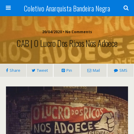
Coletivo Anarquista Bandeira Negra
20/04/2020 • No Comments
CAB | O Lucro Dos Ricos Nos Adoece
Share
Tweet
Pin
Mail
SMS