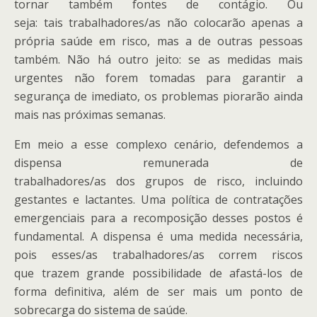
tornar
também fontes de contágio.
Ou
seja:
tais
trabalhadores
/as
não colocarão apenas a
própria saúde em risco, mas a de outras pessoas
também. Não há
outro
jeito: se as medidas mais
urgentes não forem tomadas para garantir a
segurança de imediato, os problemas piorarão ainda
mais nas próximas semanas.
Em meio a esse complexo cenário, defendemos a
dispensa
remunerada
de
trabalhadores
/as
do
s
grupo
s
de risco, incluindo
gestantes e lactantes. Uma política de contratações
emergenciais para a recomposição desses postos é
fundamental. A dispensa é uma medida necessária,
pois esses
/as
trabalhadores
/as
correm riscos
que
trazem
grande possibilidade de afastá-los de
forma defi
ni
tiva
,
além de ser mais um ponto de
sobrecarga do sistema de saúde.