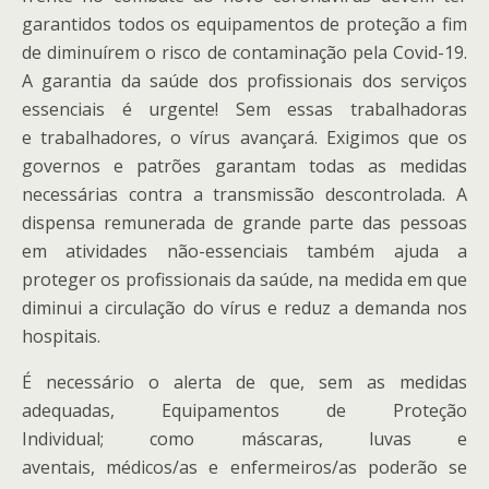
garantid
o
s todos os equipamentos de proteção a
fim
de diminuírem
o risco de contaminação pel
a
Covid-19
.
A
garantia da saúde dos profissionais dos serviços
essenciais é urgente!
Sem ess
a
s
trabalhadoras
e
trabalhadores, o vírus avançará
.
Exigimos
que os
governos e patrões garantam todas as medidas
necessárias contra a transmissão descontrolada.
A
dispensa remunerada de grande parte das pessoas
em atividades não-essenciais também ajuda a
proteger os profissionais da saúde, na medida em que
diminui a circulação do vírus e reduz a demanda nos
hospitais.
É necessário o alerta de que
,
sem as medidas
adequadas
,
E
quipamentos de Proteção
Individua
l;
como máscaras, luvas e
aventais
,
médicos
/as
e enfermeiros
/as
pode
rão
se