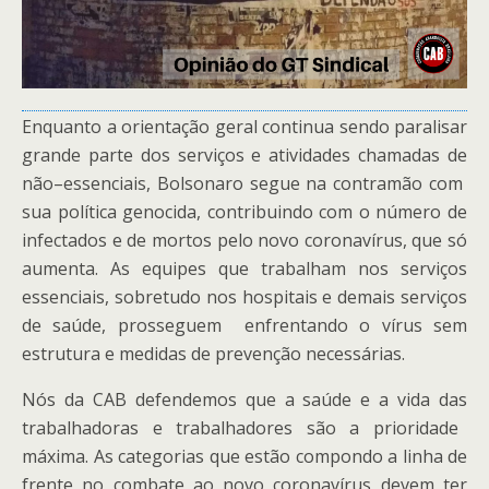
Enquanto
a
orientação geral continua sendo paralisar
grande parte dos serviços e atividades chamada
s
de
não
–
essenciais
, Bolsonaro segue na contramão com
sua
política
genocida
,
contribuindo
com o número
de
infectados e de mort
os pelo novo coronavírus
, que só
aumenta
. A
s equipe
s
que trabalham nos serviços
essenciais, sobretudo nos hospitais
e demais serviços
de saúde
,
prosseguem
enfrenta
ndo
o
vírus sem
estrutura
e
medidas de prevenção necessárias.
Nós da CAB
defendemos
que a saúde e a vida d
a
s
trabalhadoras e trabalhadores
são
a prioridade
máxima. As categorias que estão compondo a linha de
frente no combate ao novo coronavírus devem ter