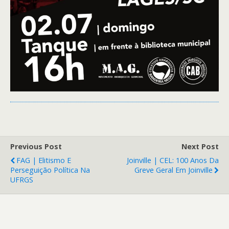
Previous Post
Next Post
FAG | Elitismo E
Joinville | CEL: 100 Anos Da
Perseguição Política Na
Greve Geral Em Joinville
UFRGS