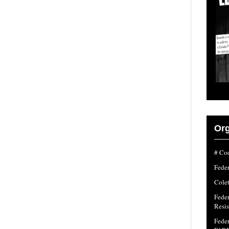
Org
# Coo
Fede
Colet
Fede
Resi
Feder