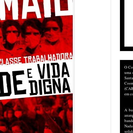
O Co
uma o
San
Coor
(CAB)
em co
A ba
anar
bande
Nada
soli