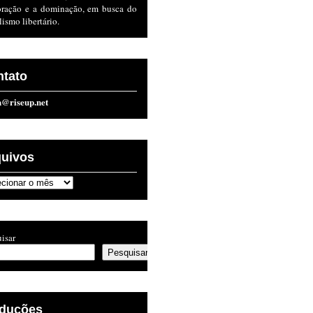
oração e a dominação, em busca do
lismo libertário.
ntato
n@riseup.net
quivos
ivos
isar
Pesquisar
aduções