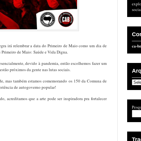
expl
socia
Co
gra irá relembrar a data do Primeiro de Maio como um dia de
ca-b
au Primeiro de Maio: Saúde e Vida Digna.
resencialmente, devido à pandemia, então escolhemos fazer um
estão próximos da gente nas lutas sociais.
Ar
saúde, mas também estamos comemorando os 150 da Comuna de
Arqu
eriência de autogoverno popular!
o, acreditamos que a arte pode ser inspiradora pra fortalecer
Pesqu
Tr