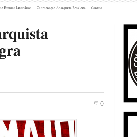
de Estudos Libertários
Coordenação Anarquista Brasileira
Contato
rquista
gra
0