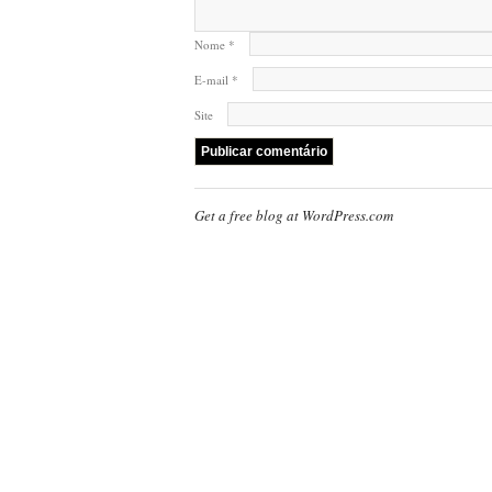
Nome
*
E-mail
*
Site
Get a free blog at WordPress.com