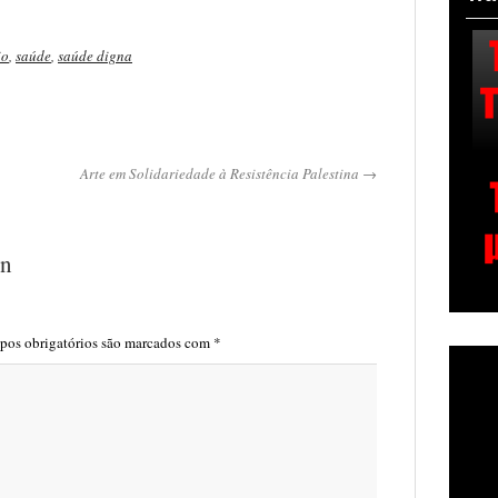
io
,
saúde
,
saúde digna
Arte em Solidariedade à Resistência Palestina →
on
os obrigatórios são marcados com
*