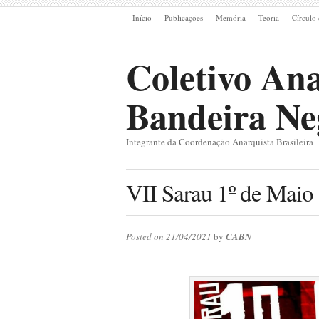
Início
Publicações
Memória
Teoria
Círculo 
Coletivo Ana
Bandeira Ne
Integrante da Coordenação Anarquista Brasileira
VII Sarau 1º de Maio
Posted on 21/04/2021
by
CABN