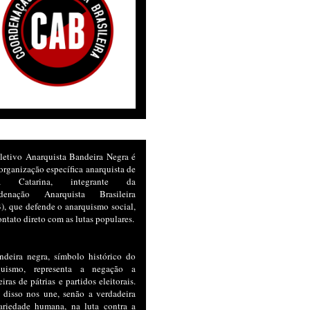
letivo Anarquista Bandeira Negra é
rganização específica anarquista de
ta Catarina, integrante da
denação Anarquista Brasileira
, que defende o anarquismo social,
ntato direto com as lutas populares.
ndeira negra, símbolo histórico do
quismo, representa a negação a
iras de pátrias e partidos eleitorais.
 disso nos une, senão a verdadeira
dariedade humana, na luta contra a